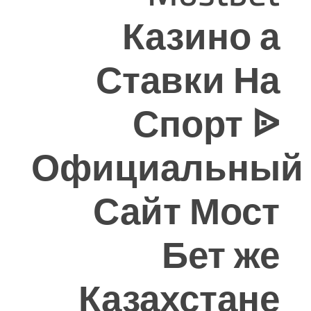
Казино а
Ставки На
Спорт ᐉ
Официальный
Сайт Мост
Бет же
Казахстане