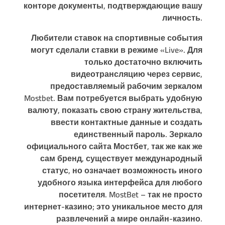
конторе документы, подтверждающие вашу
личность.
Любители ставок на спортивные события
могут сделали ставки в режиме «Live». Для
только достаточно включить
видеотрансляцию через сервис,
предоставляемый рабочим зеркалом
Mostbet. Вам потребуется выбрать удобную
валюту, показать свою страну жительства,
ввести контактные данные и создать
единственный пароль. Зеркало
официального сайта Мостбет, так же как же
сам бренд, существует международный
статус, но означает возможность иного
удобного языка интерфейса для любого
посетителя. MostBet – так не просто
интернет-казино; это уникальное место для
развлечений а мире онлайн-казино.