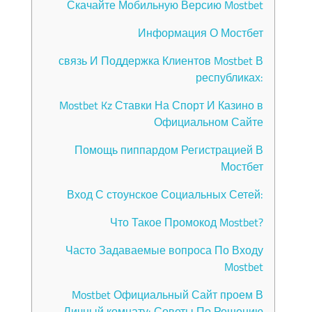
Скачайте Мобильную Версию Mostbet
Информация О Мостбет
связь И Поддержка Клиентов Mostbet В
республиках:
Mostbet Kz Ставки На Спорт И Казино в
Официальном Сайте
Помощь пиппардом Регистрацией В
Мостбет
Вход С стоунское Социальных Сетей:
Что Такое Промокод Mostbet?
Часто Задаваемые вопроса По Входу
Mostbet
Mostbet Официальный Сайт проем В
Личный комнату: Советы По Решению