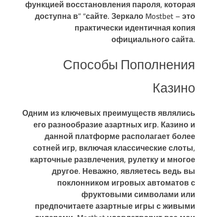
функцией восстановления пароля, которая
доступна в” “сайте. Зеркало Mostbet – это
практически идентичная копия
официального сайта.
Способы Пополнения
Казино
Одним из ключевых преимуществ являлись
его разнообразие азартных игр. Казино и
данной платформе располагает более
сотней игр, включая классические слоты,
карточные развлечения, рулетку и многое
другое. Неважно, являетесь ведь вы
поклонником игровых автоматов с
фруктовыми символами или
предпочитаете азартные игры с живыми