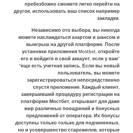
пребезбожно сможете легко перейти на
другое, использовать ваш список например
закладки.
Независимо ото выбора, вы никогда
можете наслаждаться азартом и шансом и
выигрыш на другой платформе. После
установки приложения Mostbet, откройте
его и войдите в свой аккаунт, если у вам”
“еще есть учетная запись. Если вы новый
пользователь, вы можете
зарегистрироваться непосредственно
спустя приложение. Каждый клиент,
завершивший процедуру регистрации на
платформе Мостбет, открывает для даже
мир различных поощрений и бонусных
предложений от оператора. Их бонусы
доступны только только для подчиненных,
но и усовершенство старожилов, которые