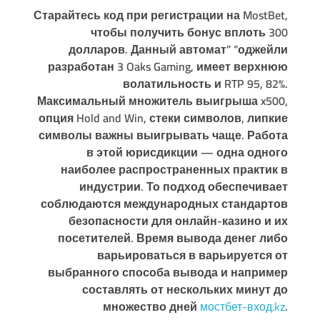
Старайтесь код при регистрации на MostBet,
чтобы получить бонус вплоть 300
долларов. Данный автомат” “оджейли
разработан 3 Oaks Gaming, имеет верхнюю
волатильность и RTP 95, 82%.
Максимальный множитель выигрыша x500,
опция Hold and Win, стеки символов, липкие
символы важны выигрывать чаще. Работа
в этой юрисдикции — одна одного
наиболее распространенных практик в
индустрии. То подход обеспечивает
соблюдаются международных стандартов
безопасности для онлайн-казино и их
посетителей. Время вывода денег либо
варьироваться в варьируется от
выбранного способа вывода и например
составлять от нескольких минут до
множество дней
мостбет-вход.kz
.