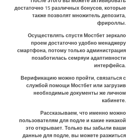
После этого вы можете активировать
достаточно 15 различных бонусов, которые
также позволят множитель депозита,
фрироллы.
Осуществлять спустя Мостбет зеркало
проем достаточно удобно менаджеру
смартфона, потому только администрация
позаботилась семряуи адаптивности
интерфейса.
Верификацию можно пройти, связаться с
службой помощи Мостбет или загрузив
необходимые документы же личном
кабинете.
Рассказываем, что именно можно
пользователям для подле и какие никакой
это открывает. Только вы забыли ваши
данные для подле, вы можете разжиться