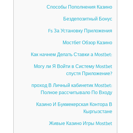
Способы Пополнения Казино
Бездепозитный Бонус
Fs За Установку Приложения
Мостбет Обзор Казино
Как начнем Делать Ставки а Mostbet:
Могу ли Я Войти в Систему Mostbet
спустя Приложение?
проход В Личный кабинетик Mostbet:
Полное рассчитывало По Входу
Казино И Букмекерская Контора В
Кыргызстане
Живые Казино Игры Mostbet