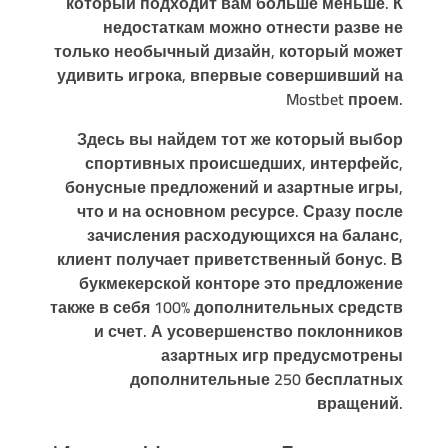
который подходит вам больше меньше. К
недостаткам можно отнести разве не
только необычный дизайн, который может
удивить игрока, впервые совершивший на
Mostbet проем.
Здесь вы найдем тот же который выбор
спортивных происшедших, интерфейс,
бонусные предложений и азартные игры,
что и на основном ресурсе. Сразу после
зачисления расходующихся на баланс,
клиент получает приветственный бонус. В
букмекерской конторе это предложение
также в себя 100% дополнительных средств
и счет. А усовершенство поклонников
азартных игр предусмотрены
дополнительные 250 бесплатных
вращений.