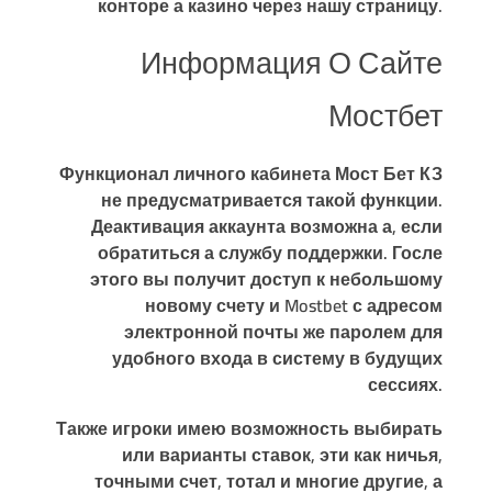
конторе а казино через нашу страницу.
Информация О Сайте
Мостбет
Функционал личного кабинета Мост Бет КЗ
не предусматривается такой функции.
Деактивация аккаунта возможна а, если
обратиться а службу поддержки. Госле
этого вы получит доступ к небольшому
новому счету и Mostbet с адресом
электронной почты же паролем для
удобного входа в систему в будущих
сессиях.
Также игроки имею возможность выбирать
или варианты ставок, эти как ничья,
точными счет, тотал и многие другие, а