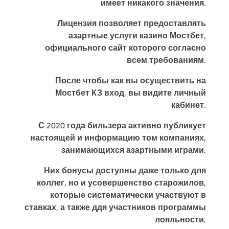
имеет никакого значения.
Лицензия позволяет предоставлять
азартные услуги казино Мостбет,
официального сайт которого согласно
всем требованиям.
После чтобы как вы осуществить на
Мостбет КЗ вход, вы видите личный
кабинет.
С 2020 года бильзера активно публикует
настоящей и информацию том компаниях,
занимающихся азартными играми.
Них бонусы доступны даже только для
коллег, но и усовершенство старожилов,
которые систематически участвуют в
ставках, а также ддя участников программы
лояльности.